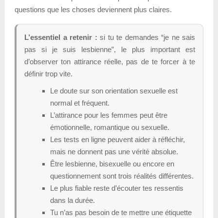
questions que les choses deviennent plus claires.
L’essentiel a retenir :
si tu te demandes “je ne sais
pas si je suis lesbienne”, le plus important est
d’observer ton attirance réelle, pas de te forcer à te
définir trop vite.
Le doute sur son orientation sexuelle est
normal et fréquent.
L’attirance pour les femmes peut être
émotionnelle, romantique ou sexuelle.
Les tests en ligne peuvent aider à réfléchir,
mais ne donnent pas une vérité absolue.
Être lesbienne, bisexuelle ou encore en
questionnement sont trois réalités différentes.
Le plus fiable reste d’écouter tes ressentis
dans la durée.
Tu n’as pas besoin de te mettre une étiquette