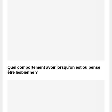
Quel comportement avoir lorsqu’on est ou pense
être lesbienne ?