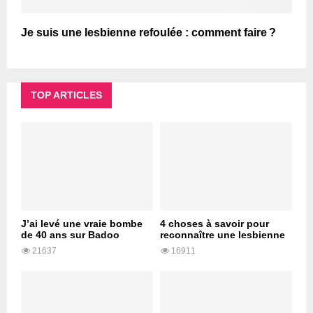
Je suis une lesbienne refoulée : comment faire ?
TOP ARTICLES
J’ai levé une vraie bombe
4 choses à savoir pour
de 40 ans sur Badoo
reconnaître une lesbienne
21637
16911