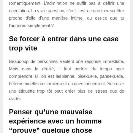
romantiquement. L’admiration ne suffit pas à définir une
orientation. La vraie question, c’est : est-ce que tu veux être
proche d’elle d’une manière intime, ou est-ce que tu
l’admires simplement ?
Se forcer à entrer dans une case
trop vite
Beaucoup de personnes veulent une réponse immédiate.
Mais dans la réalité, il faut parfois du temps pour
comprendre si l’on est lesbienne, bisexuelle, pansexuelle,
hétérosexuelle ou simplement en questionnement. Se coller
une étiquette trop tôt peut créer plus de stress que de
clarté.
Penser qu’une mauvaise
expérience avec un homme
“prouve” quelque chose