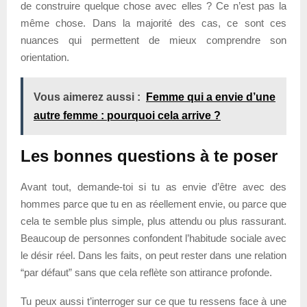
de construire quelque chose avec elles ? Ce n’est pas la
même chose. Dans la majorité des cas, ce sont ces
nuances qui permettent de mieux comprendre son
orientation.
Vous aimerez aussi :
Femme qui a envie d’une
autre femme : pourquoi cela arrive ?
Les bonnes questions à te poser
Avant tout, demande-toi si tu as envie d’être avec des
hommes parce que tu en as réellement envie, ou parce que
cela te semble plus simple, plus attendu ou plus rassurant.
Beaucoup de personnes confondent l’habitude sociale avec
le désir réel. Dans les faits, on peut rester dans une relation
“par défaut” sans que cela reflète son attirance profonde.
Tu peux aussi t’interroger sur ce que tu ressens face à une