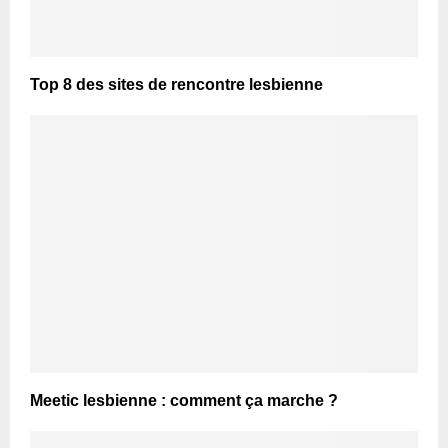
Top 8 des sites de rencontre lesbienne
Meetic lesbienne : comment ça marche ?