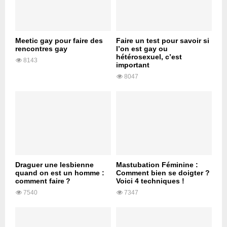
Meetic gay pour faire des
Faire un test pour savoir si
rencontres gay
l’on est gay ou
hétérosexuel, c’est
8143
important
8047
Draguer une lesbienne
Mastubation Féminine :
quand on est un homme :
Comment bien se doigter ?
comment faire ?
Voici 4 techniques !
7540
7347