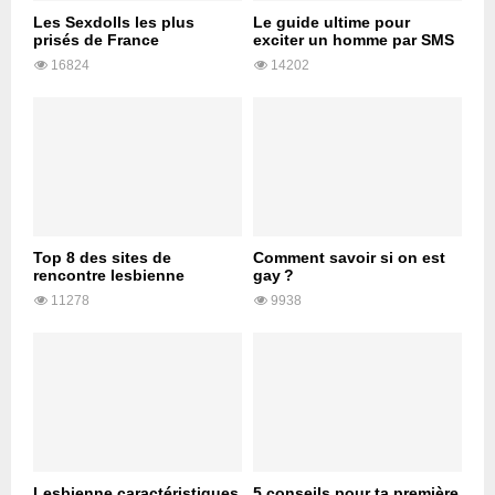
Les Sexdolls les plus
Le guide ultime pour
prisés de France
exciter un homme par SMS
16824
14202
Top 8 des sites de
Comment savoir si on est
rencontre lesbienne
gay ?
11278
9938
Lesbienne caractéristiques
5 conseils pour ta première