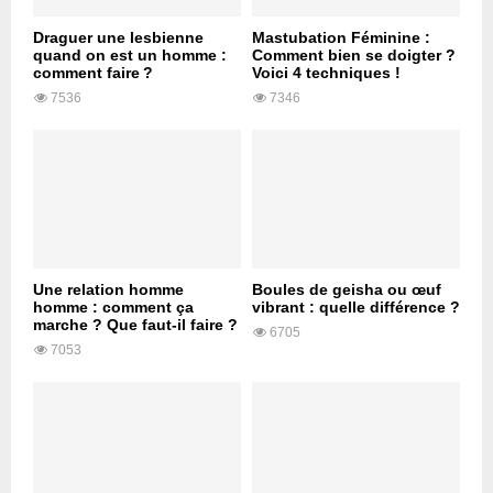
Draguer une lesbienne
Mastubation Féminine :
quand on est un homme :
Comment bien se doigter ?
comment faire ?
Voici 4 techniques !
7536
7346
Une relation homme
Boules de geisha ou œuf
homme : comment ça
vibrant : quelle différence ?
marche ? Que faut-il faire ?
6705
7053