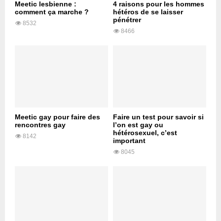
Meetic lesbienne :
4 raisons pour les hommes
comment ça marche ?
hétéros de se laisser
pénétrer
8532
8466
Meetic gay pour faire des
Faire un test pour savoir si
rencontres gay
l’on est gay ou
hétérosexuel, c’est
8142
important
8045